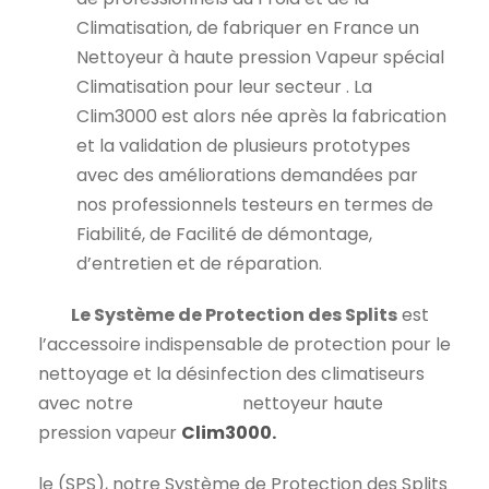
i
:
Climatisation, de fabriquer en France un
t
2
Nettoyeur à haute pression Vapeur spécial
.
Climatisation pour leur secteur . La
:
3
Clim3000 est alors née après la fabrication
3
9
et la validation de plusieurs prototypes
.
0
avec des améliorations demandées par
6
,
nos professionnels testeurs en termes de
9
0
Fiabilité, de Facilité de démontage,
0
0
d’entretien et de réparation.
,
€
0
.
Le Système de Protection des Splits
est
0
l’accessoire indispensable de protection pour le
€
nettoyage et la désinfection des climatiseurs
.
avec notre nettoyeur haute
pression vapeur
Clim3000.
le (SPS), notre Système de Protection des Splits