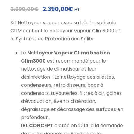
L
L
2.390,00
€
3.690,00
€
HT
e
e
Kit Nettoyeur vapeur avec sa bâche spéciale
p
p
CLIM contient le nettoyeur vapeur Clim3000 et
r
r
le Système de Protection des Splits.
i
i
x
x
Le
Nettoyeur Vapeur Climatisation
i
a
Clim3000
est recommandé pour le
n
c
nettoyage de climatiseur et leur
i
t
désinfection : Le nettoyage des ailettes,
t
u
condenseurs, refroidisseurs, bacs à
i
e
condensats, tuyauteries, filtres à air, gaines
a
l
d’évacuation, évents d’aération,
l
e
dégraissage et décrassage des surfaces en
é
s
profondeur…
t
t
IBL CONCEPT
a créé en 2014, à la demande
a
de professionnels du Froid et de la