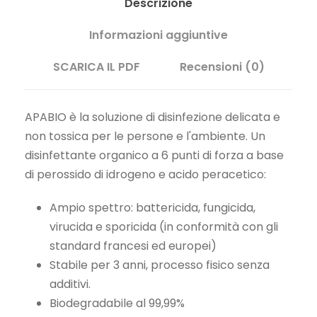
Descrizione
a
6
:
,
Informazioni aggiuntive
3
0
9
0
SCARICA IL PDF
Recensioni (0)
2
€
,
.
APABIO è la soluzione di disinfezione delicata e
0
non tossica per le persone e l'ambiente. Un
0
disinfettante organico a 6 punti di forza a base
€
di perossido di idrogeno e acido peracetico:
.
Ampio spettro: battericida, fungicida,
virucida e sporicida (in conformità con gli
standard francesi ed europei)
Stabile per 3 anni, processo fisico senza
additivi.
Biodegradabile al 99,99%