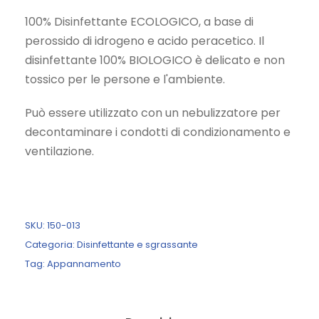
r
r
100% Disinfettante ECOLOGICO, a base di
e
e
perossido di idrogeno e acido peracetico. Il
z
z
disinfettante 100% BIOLOGICO è delicato e non
z
z
tossico per le persone e l'ambiente.
o
o
Può essere utilizzato con un nebulizzatore per
o
a
decontaminare i condotti di condizionamento e
r
t
ventilazione.
i
t
g
u
i
a
n
l
SKU:
150-013
a
e
Categoria:
Disinfettante e sgrassante
l
è
Tag:
Appannamento
e
:
e
2
r
7