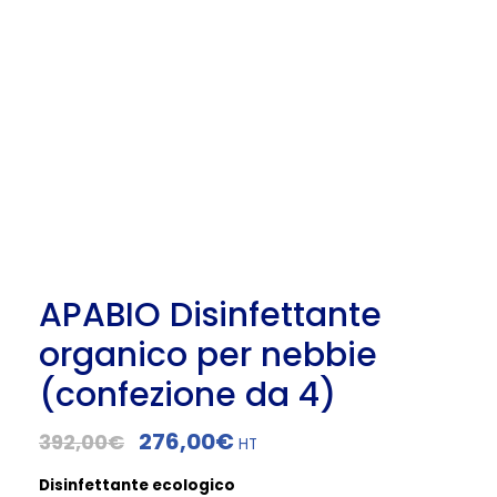
APABIO Disinfettante
organico per nebbie
(confezione da 4)
I
I
276,00
€
392,00
€
HT
l
l
Disinfettante ecologico
p
p