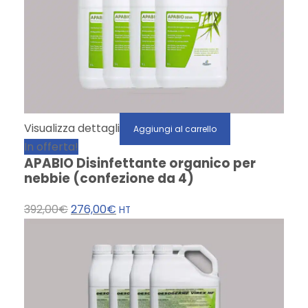
Visualizza dettagli
Aggiungi al carrello
In offerta!
APABIO Disinfettante organico per
nebbie (confezione da 4)
I
I
392,00
€
276,00
€
HT
l
l
p
p
r
r
e
e
z
z