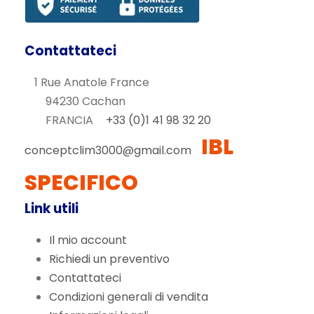
.
n
l
a
e
Contattateci
l
è
e
:
1 Rue Anatole France
e
2
94230 Cachan
r
6
FRANCIA
+33 (0)1 41 98 32 20
a
8
IBL
:
,
conceptclim3000@gmail.com
3
8
SPECIFICO
8
0
4
€
Link utili
,
.
Il mio account
0
Richiedi un preventivo
0
Español
Contattateci
€
Deutsch
Condizioni generali di vendita
.
Português