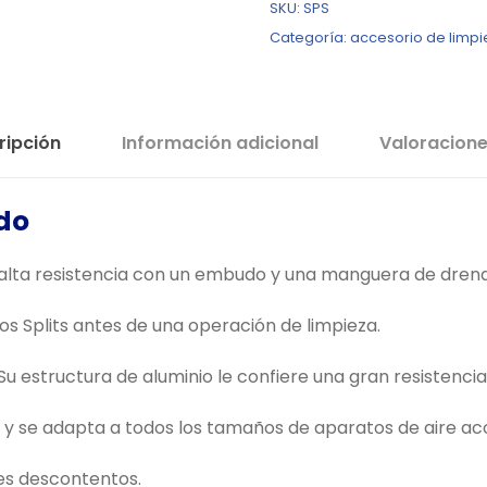
SKU:
SPS
:
5
Categoría:
accesorio de limpi
2
,
9
0
4
0
,
€
ripción
Información adicional
Valoracione
0
.
0
ido
€
.
 alta resistencia con un embudo y una manguera de dren
os Splits antes de una operación de limpieza.
Su estructura de aluminio le confiere una gran resistencia
ico y se adapta a todos los tamaños de aparatos de aire a
tes descontentos.