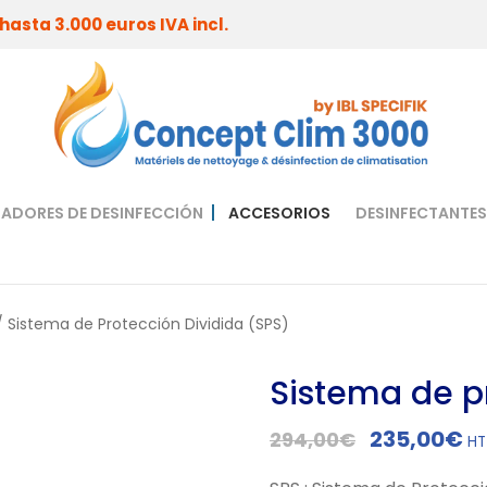
asta 3.000 euros IVA incl.
ADORES DE DESINFECCIÓN
ACCESORIOS
DESINFECTANTES
 Sistema de Protección Dividida (SPS)
Sistema de p
E
E
235,00
€
294,00
€
HT
l
l