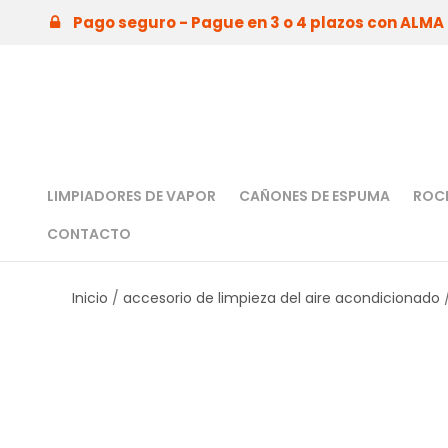
Pago seguro - Pague en 3 o 4 plazos con ALMA h
LIMPIADORES DE VAPOR
CAÑONES DE ESPUMA
ROCI
CONTACTO
Inicio
/
accesorio de limpieza del aire acondicionado
/