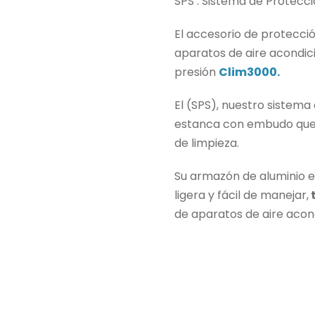
SPS : Sistema de Protecci
p
p
r
r
El accesorio de protecció
e
e
aparatos de aire acondic
c
c
presión
Clim3000.
i
i
o
o
El (SPS), nuestro sistema
o
a
estanca con embudo que s
r
c
de limpieza.
i
t
g
u
Su armazón de aluminio e
i
a
ligera y fácil de manejar,
n
l
de aparatos de aire acon
a
e
l
s
e
:
r
2
a
3