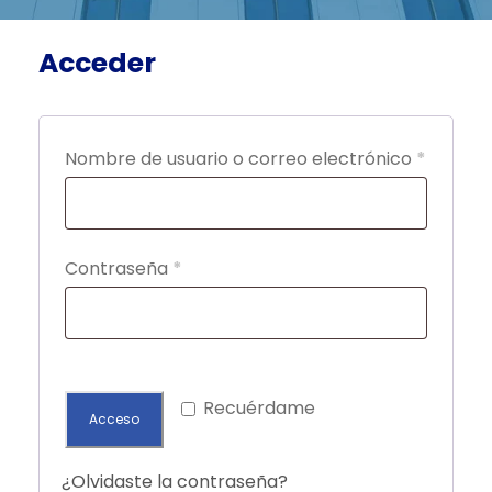
Acceder
O
Nombre de usuario o correo electrónico
*
b
l
i
O
Contraseña
*
g
b
a
l
t
i
o
g
Recuérdame
Acceso
r
a
i
t
¿Olvidaste la contraseña?