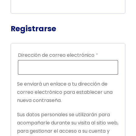
o
o
r
i
Registrarse
o
O
Dirección de correo electrónico
*
b
l
Se enviará un enlace a tu dirección de
i
correo electrónico para establecer una
g
nueva contraseña.
a
t
Sus datos personales se utilizarán para
acompañarle durante su visita al sitio web,
o
para gestionar el acceso a su cuenta y
r