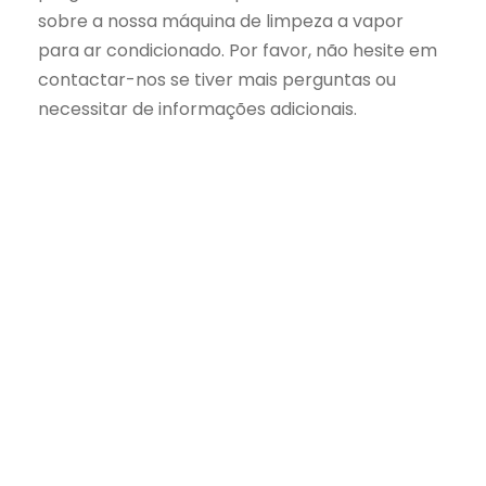
sobre a nossa máquina de limpeza a vapor
para ar condicionado. Por favor, não hesite em
contactar-nos se tiver mais perguntas ou
necessitar de informações adicionais.
Não hesite em contactar-nos para obter
conselhos ou preços para um projeto
específico.
equipamento de limpeza
ou
sobre produtos de desinfeção de ar
condicionado
+33 (0)1 41 98 32 20