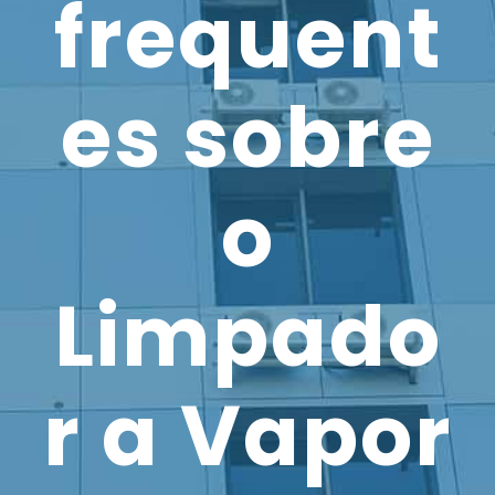
frequent
es sobre
o
Limpado
r a Vapor