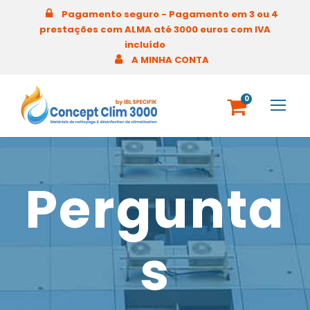
Pagamento seguro - Pagamento em 3 ou 4
prestações com ALMA até 3000 euros com IVA
incluído
A MINHA CONTA
0
Pergunta
s